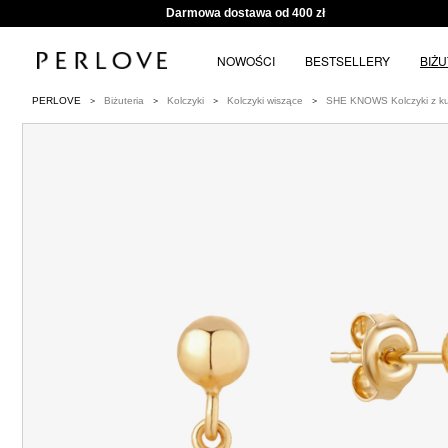
Darmowa dostawa od 400 zł
NOWOŚCI
BESTSELLERY
BIŻ
PERLOVE
Biżuteria
Kolczyki
Kolczyki wiszące
SHE KNOWS Kolczyki z ku