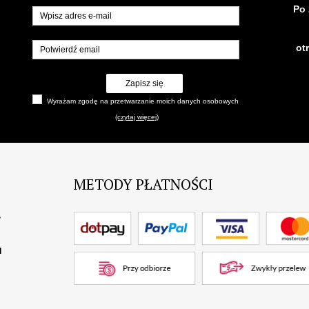
Po 
ot
Zapisz się
Wyrażam zgodę na przetwarzanie moich danych osobowych
(czytaj więcej)
METODY PŁATNOŚCI
?
I