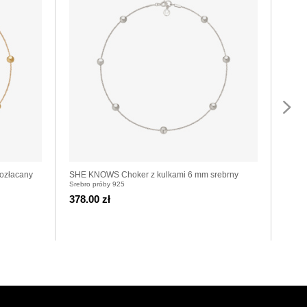
ozłacany
SHE KNOWS Choker z kulkami 6 mm srebrny
WHAT 
Srebro próby 925
Srebro
srebr
378.00 zł
418.