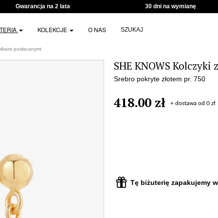
Gwarancja na 2 lata
30 dni na wymianę
UTERIA
KOLEKCJE
O NAS
SZUKAJ
lkami pozłacanymi
SHE KNOWS Kolczyki z
Srebro pokryte złotem pr. 750
418.00 zł
+ dostawa od 0 zł
Tę biżuterię zapakujemy w