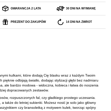
GWARANCJA 2 LATA
30 DNI NA WYMIANĘ
PREZENT DO ZAKUPÓW
14 DNI NA ZWROT
nymi kulkami, które dodają Cię blasku wraz z każdym Twoim
 pięknie odbijają światło, dodając stylizacji głębi bez nadmiaru
zna, ale bardzo modowa - widoczna, kobieca i łatwa do noszenia
rdziej dopracowanych zestawów.
łosów, rozpuszczonych fal, czy gładkiego prostego uczesania.
, a także do letniej sukienki. Możesz nosić je solo jako główny
aszyjnikiem czy bransoletką z motywem kulek, tworząc spójny