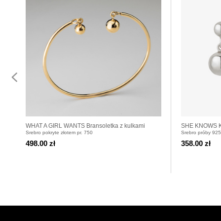
WHAT A GIRL WANTS Bransoletka z kulkami
SHE KNOWS Kol
Srebro pokryte złotem pr. 750
Srebro próby 925
pozłacanymi
498.00 zł
358.00 zł