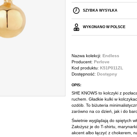
SZYBKA WYSYŁKA
WYKONANO W POLSCE
Nazwa kolekcji:
Endless
Producent:
Perlove
Kod produktu:
K51P011ZL
Dostępność:
Dostępny
OPIS:
SHE KNOWS to kolczyki z pozłaca
ruchem. Gładkie kulki w kolczykach
ozdób. To biżuteria minimalistyc
zarówno na co dzień, jak i do ba
Świetnie wyglądają do spiętych w
Założysz je do T-shirtu, marynarki
akcent albo łączyć z chokerem, n