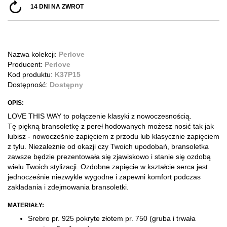
14 DNI NA ZWROT
Nazwa kolekcji:
Perlove
Producent:
Perlove
Kod produktu:
K37P15
Dostępność:
Dostępny
OPIS:
LOVE THIS WAY to połączenie klasyki z nowoczesnością.
Tę piękną bransoletkę z pereł hodowanych możesz nosić tak jak
lubisz - nowocześnie zapięciem z przodu lub klasycznie zapięciem
z tyłu. Niezależnie od okazji czy Twoich upodobań, bransoletka
zawsze będzie prezentowała się zjawiskowo i stanie się ozdobą
wielu Twoich stylizacji. Ozdobne zapięcie w kształcie serca jest
jednocześnie niezwykle wygodne
i
zapewni komfort podczas
zakładania i zdejmowania bransoletki.
MATERIAŁY:
Srebro pr. 925 pokryte złotem pr. 750
(gruba i trwała