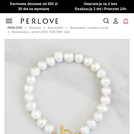
Darmowa dostawa od 400 zł
Gwarancja na 2 lata
30 dni na wymianę
Realizacja 3 dni / Priorytet 24h
Toggle
navigation
PERLOVE
Biżuteria
Bransoletki
Bransoletki z kamieni i pereł
Bransoletka z pereł LOVE THIS WAY 2w1