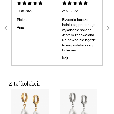
17.06.2023
24.01.2022
14.1
Piękna
Biżuteria bardzo
Sup
ładnie się prezentuje,
doda
Ania
wykonanie solidne.
Bar
Jestem zadowolona.
Na pewno nie będzie
to mój ostatni zakup.
Polecam
Kejt
Z tej kolekcji