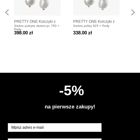
PRETTY ONE Kolczyki z
PRETTY ONE Kolczyki z
TAK
Srebro pokryte złotem pr. 750 +
Srebro próby 925 + Perły
Srebr
perłami
perłami
Nasz
Perły
398.00 zł
338.00 zł
478
lunu
-5%
na pierwsze zakupy!