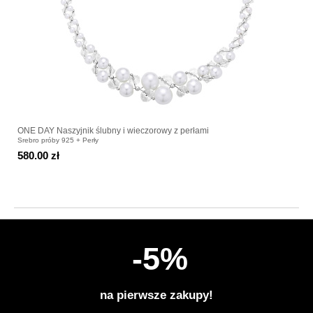
ONE DAY Naszyjnik ślubny i wieczorowy z perłami
Srebro próby 925 + Perły
580.00 zł
-5%
na pierwsze zakupy!