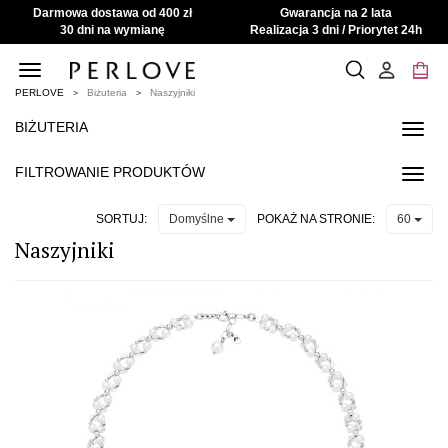
Darmowa dostawa od 400 zł
Gwarancja na 2 lata
30 dni na wymianę
Realizacja 3 dni / Priorytet 24h
Toggle
navigation
PERLOVE
Biżuteria
Naszyjniki
BIŻUTERIA
Toggl
navig
FILTROWANIE PRODUKTÓW
Toggl
navig
SORTUJ:
POKAŻ NA STRONIE:
Domyślne
60
Naszyjniki