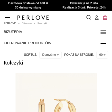
Darmowa dostawa od 400 zł
Gwarancja na 2 lata
30 dni na wymianę
Realizacja 3 dni / Priorytet 24h
Toggle
navigation
PERLOVE
Biżuteria
Kolczyki
BIŻUTERIA
Toggl
navig
FILTROWANIE PRODUKTÓW
Toggl
navig
SORTUJ:
POKAŻ NA STRONIE:
Domyślne
60
Kolczyki