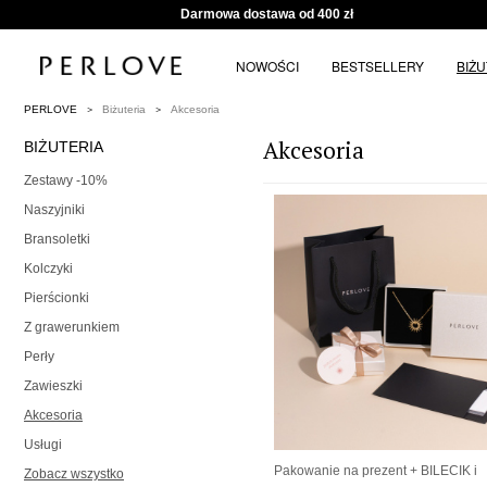
Darmowa dostawa od 400 zł
NOWOŚCI
BESTSELLERY
BIŻ
PERLOVE
Biżuteria
Akcesoria
Akcesoria
BIŻUTERIA
Zestawy -10%
Naszyjniki
Bransoletki
Kolczyki
Pierścionki
Z grawerunkiem
Perły
Zawieszki
Akcesoria
Usługi
Pakowanie na prezent + BILECIK i
Zobacz wszystko