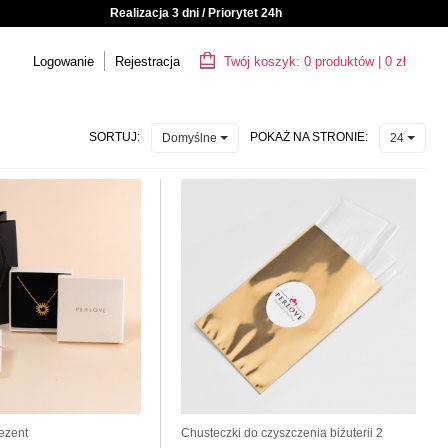
Realizacja 3 dni / Priorytet 24h
Logowanie
Rejestracja
Twój koszyk:
0
produktów
|
0
zł
SORTUJ:
POKAŻ NA STRONIE:
Domyślne
24
ezent
Chusteczki do czyszczenia biżuterii 2