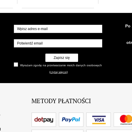
Po 
ot
Zapisz się
Wyrażam zgodę na przetwarzanie moich danych osobowych
(czytaj więcej)
METODY PŁATNOŚCI
?
I