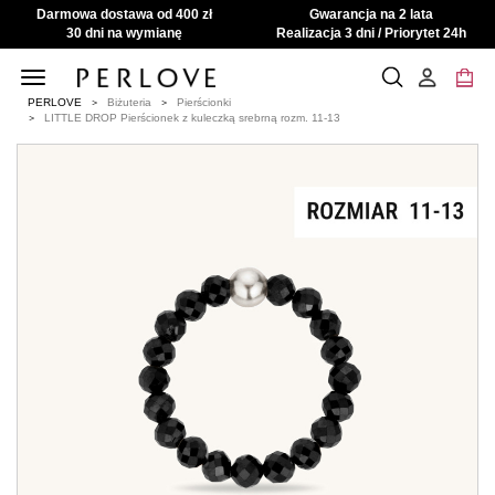
Darmowa dostawa od 400 zł
Gwarancja na 2 lata
30 dni na wymianę
Realizacja 3 dni / Priorytet 24h
Toggle
navigation
PERLOVE
Biżuteria
Pierścionki
LITTLE DROP Pierścionek z kuleczką srebrną rozm. 11-13