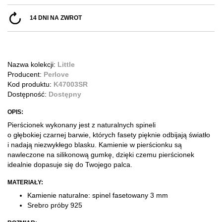
14 DNI NA ZWROT
Nazwa kolekcji:
Little
Producent:
Perlove
Kod produktu:
K47003SR
Dostępność:
Dostępny
OPIS:
Pierścionek wykonany jest z naturalnych spineli
o głębokiej czarnej barwie, których fasety pięknie odbijają światło
i nadają niezwykłego blasku. Kamienie w pierścionku są
nawleczone na silikonową gumkę, dzięki czemu pierścionek
idealnie dopasuje się do Twojego palca.
MATERIAŁY:
Kamienie naturalne: spinel fasetowany 3 mm
Srebro próby 925