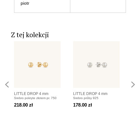
piotr
Z tej kolekcji
LITTLE DROP 4 mm
LITTLE DROP 4 mm
LIT
Srebro pokryte złotem pr. 750
Srebro próby 925
Srebr
Kolczyki sztyfty z
Kolczyki sztyfty z
z ku
Spine
218.00 zł
178.00 zł
158
kuleczkami pozłacanymi
kuleczkami srebrnymi
rozm