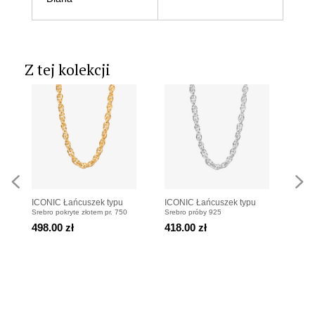
Z tej kolekcji
ICONIC Łańcuszek typu
ICONIC Łańcuszek typu
PUR
Srebro pokryte złotem pr. 750
Srebro próby 925
Srebr
choker pozłacany
choker srebrny
pozł
498.00 zł
418.00 zł
418