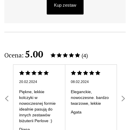
Kup zestaw
5.00
Ocena:
(4)
20.02.2024
08.02.2024
07.1
Piękne, lekkie
Eleganckie,
Bar
kolczyki w
nowoczesne. bardzo
Nat
nowoczesnej formie
twarzowe, lekkie
idealnie pasują do
Agata
innych zestawów
biżuterii Perlove :)
Diana