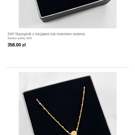
SAY Naszyjnik z inicjałem lub imieniem srebrny
Srebro próby 925
358.00 zł