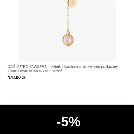
DZIŚ JUTRO ZAWSZE Naszyjnik z kamieniem do wyboru pozłacany
Srebro pokryte złotem pr. 750 + Kamień
478.00 zł
-5%