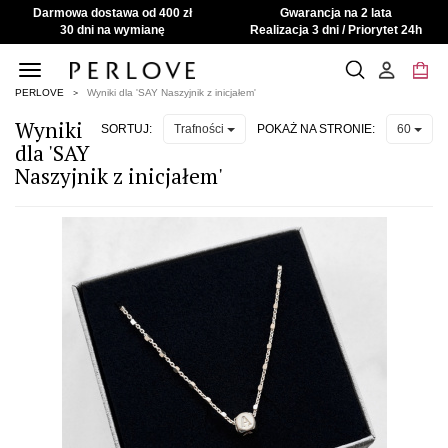
Darmowa dostawa od 400 zł
Gwarancja na 2 lata
30 dni na wymianę
Realizacja 3 dni / Priorytet 24h
Toggle
navigation
PERLOVE
Wyniki dla 'SAY Naszyjnik z inicjałem'
Wyniki
SORTUJ:
POKAŻ NA STRONIE:
Trafności
60
dla 'SAY
Naszyjnik z inicjałem'